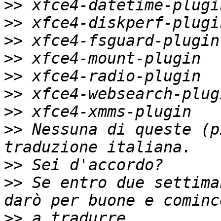
>>
>>
>>
>>
>>
>>
>>
>>
 Nessuna di queste (p
>>
>>
 Se entro due settima
>>