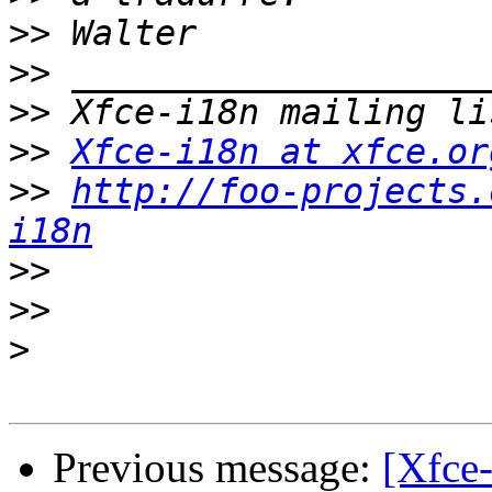
>>
>>
>>
>>
Xfce-i18n at xfce.or
>>
http://foo-projects.
i18n
>>
>>
>
Previous message:
[Xfce-