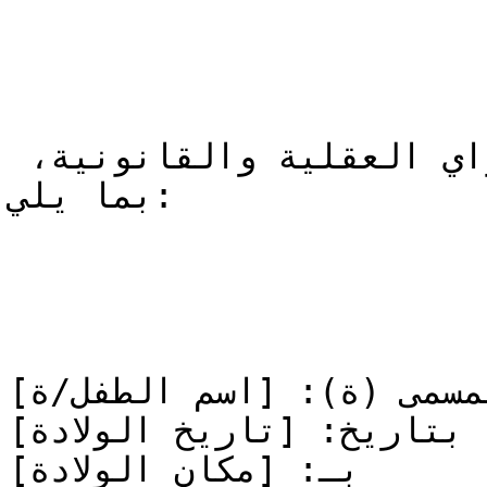
أُصرّح بموجب هذا، وبكامل قواي العقلية والقانونية، 
بما يلي:

مسمى (ة): [اسم الطفل/ة]
 بتاريخ: [تاريخ الولادة]
بـ: [مكان الولادة]
