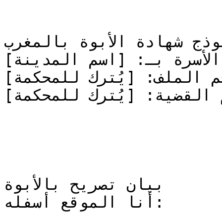
موذج شهادة الأبوة بالمغرب
الأسرة بـ: [اسم المدينة]
قم الملف: [يُترك للمحكمة]
 القضية: [يُترك للمحكمة]
بيان تصريح بالأبوة

أنا الموقع أسفله:
