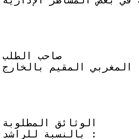
 في بعض المساطر الإدارية.
صاحب الطلب

المغربي المقيم بالخارج

الوثائق المطلوبة

بالنسبة للراشد :
