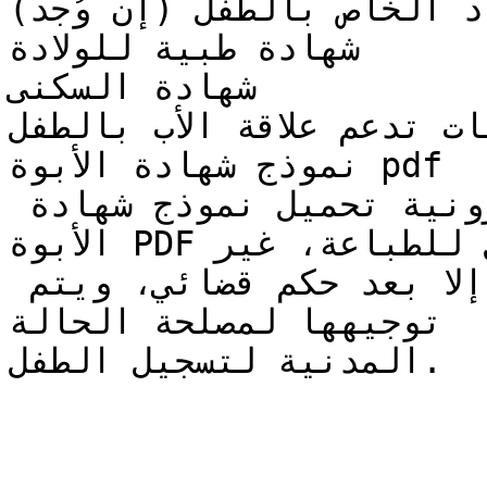
اد الخاص بالطفل (إن وُجد)
شهادة طبية للولادة

شهادة السكنى

ات تدعم علاقة الأب بالطفل
نموذج شهادة الأبوة pdf

تتيح بعض المواقع الإلكترونية تحميل نموذج شهادة 
الأبوة PDF قابل للطباعة، غير

أن إصدارها الرسمي لا يتم إلا بعد حكم قضائي، ويتم 
توجيهها لمصلحة الحالة

المدنية لتسجيل الطفل.
