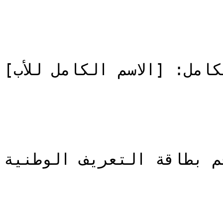
لكامل: [الاسم الكامل للأب]
م بطاقة التعريف الوطنية: [رقم CIN]