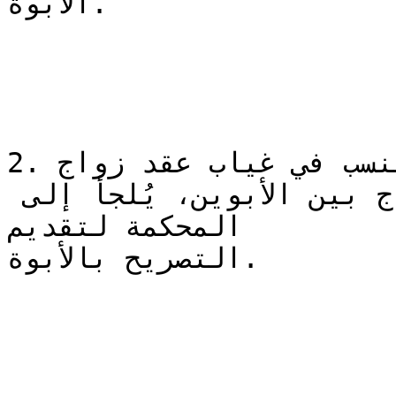
الأبوة.

2. إثبات النسب في غياب عقد زواج

في حالات عدم توفر وثيقة الزواج بين الأبوين، يُلجأ إلى 
المحكمة لتقديم

التصريح بالأبوة.
