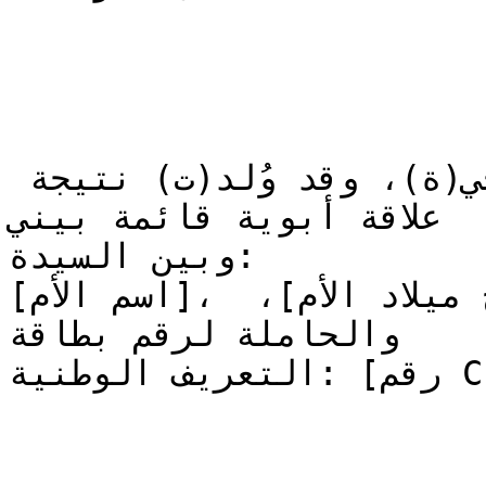
هو(هي) ابني/ابنتي البيولوجي(ة)، وقد وُلد(ت) نتيجة 
علاقة أبوية قائمة بيني

وبين السيدة:

[اسم الأم]، المولودة بتاريخ: [تاريخ ميلاد الأم]، 
والحاملة لرقم بطاقة

التعريف الوطنية: [رقم CIN الأم].
