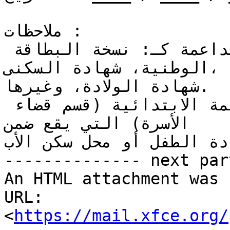
ملاحظات :

يُرفق هذا النموذج بالوثائق الداعمة كـ: نسخة البطاقة 
الوطنية، شهادة السكنى،

شهادة الولادة، وغيرها.

يُودَع لدى كتابة ضبط المحكمة الابتدائية (قسم قضاء 
الأسرة) التي يقع ضمن

دة الطفل أو محل سكن الأب.
-------------- next par
An HTML attachment was 
URL: 
<
https://mail.xfce.org/