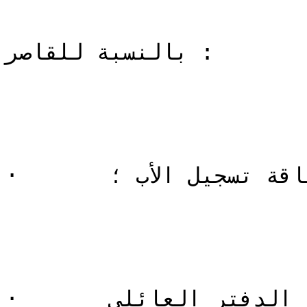
بالنسبة للقاصر :

·       بطاقة تسجيل الأب ؛

·       الدفتر العائلي .
