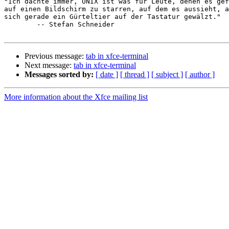
"Ich dachte immer, UNIX ist was für Leute, denen es gef
auf einen Bildschirm zu starren, auf dem es aussieht, a
sich gerade ein Gürteltier auf der Tastatur gewälzt."

        -- Stefan Schneider

Previous message:
tab in xfce-terminal
Next message:
tab in xfce-terminal
Messages sorted by:
[ date ]
[ thread ]
[ subject ]
[ author ]
More information about the Xfce mailing list