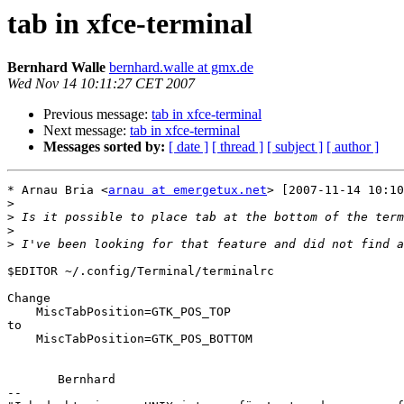
tab in xfce-terminal
Bernhard Walle
bernhard.walle at gmx.de
Wed Nov 14 10:11:27 CET 2007
Previous message:
tab in xfce-terminal
Next message:
tab in xfce-terminal
Messages sorted by:
[ date ]
[ thread ]
[ subject ]
[ author ]
* Arnau Bria <
arnau at emergetux.net
> [2007-11-14 10:10
>
>
>
>
$EDITOR ~/.config/Terminal/terminalrc

Change

    MiscTabPosition=GTK_POS_TOP

to

    MiscTabPosition=GTK_POS_BOTTOM

       Bernhard

-- 
