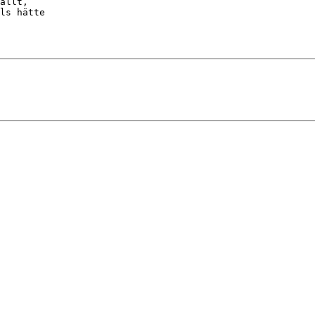
ällt,

ls hätte
